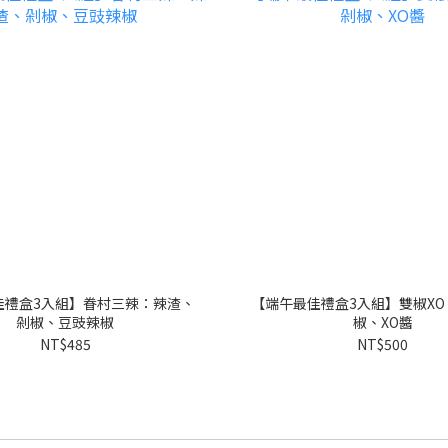
佳禮盒3入組】眷村三辣：辣渣、
【端午最佳禮盒3入組】雙椒X
剁椒、豆豉辣椒
椒、XO醬
NT$485
NT$500