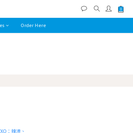
es
Order Here