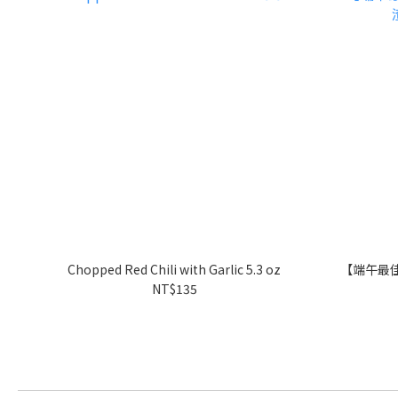
Chopped Red Chili with Garlic 5.3 oz
【端午最
NT$135