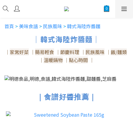
首頁
>
美味食譜
>
民族風味
>
韓式海陸炸醬麵
｜韓式海陸炸醬麵｜
｜
家常好菜
｜
簡易輕食
｜
節慶料理
｜
民族風味
｜
飯/麵類
｜
溫暖鍋物
｜
點心時間
｜
｜食譜好醬推薦｜