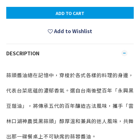
ADD TO CART
Add to Wishlist
DESCRIPTION
蒜頭醬油總在記憶中，穿梭於各式各樣的料理的身邊，
代表台菜底蘊的濃郁香氣。選自台南後壁百年「永興黑
豆蔭油」，將傳承五代的百年釀造古法風味，攜手「雲
林口湖神農獎黑蒜頭」醇厚溫和兼具的迷人風味，共舞
出那一碟餐桌上不可缺席的蒜蓉醬油。