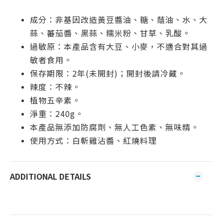
成分：非基因改造黃豆醬油、糖、蔭油、水、大
蒜、蕃茄醬、黑蒜、糯米粉、甘草、乳酸。
過敏原：本產品含有大豆、小麥，不適合對其過
敏者食用。
保存期限：2年(未開封)；開封後請冷藏。
辣度：不辣。
植物五辛素。
淨重：240g。
本產品無添加防腐劑、無人工色素、無味精。
使用方式：白斬雞沾醬、紅燒料理
ADDITIONAL DETAILS