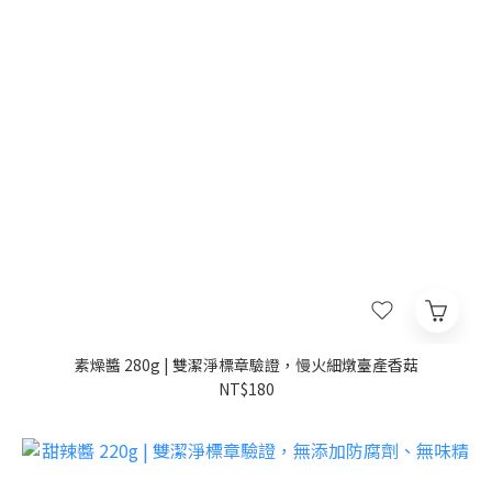
素燥醬 280g | 雙潔淨標章驗證，慢火細燉臺產香菇
NT$180