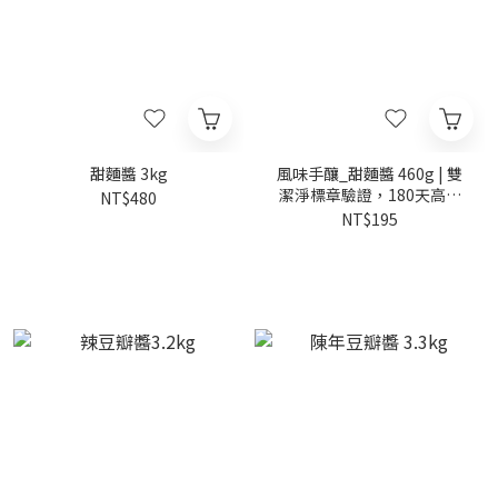
甜麵醬 3kg
風味手釀_甜麵醬 460g | 雙
潔淨標章驗證，180天高雄
NT$480
岡山日曬熟成
NT$195