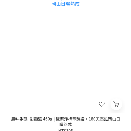
風味手釀_甜麵醬 460g | 雙潔淨標章驗證，180天高雄岡山日
曬熟成
NT$195