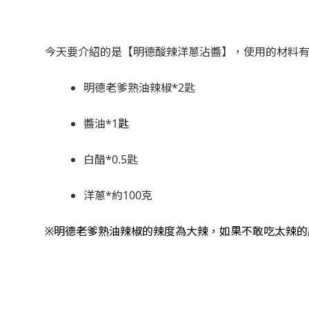
今天要介紹的是【明德酸辣洋蔥沾醬】，使用的材料
明德老爹熟油辣椒*2匙
醬油*1
匙
白醋*0.5匙
洋蔥*約100克
※明德老爹熟油辣椒的辣度為大辣，如果不敢吃太辣的