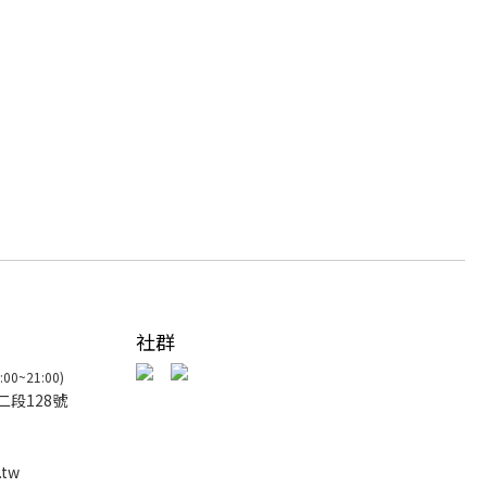
社群
00~21:00)
二段128號
.tw