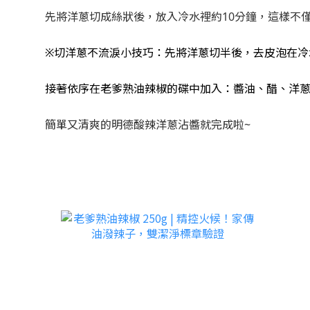
先將洋蔥切成絲狀後，放入冷水裡約10分鐘，這樣不
※切洋蔥不流淚小技巧：先將洋蔥切半後，去皮泡在冷
接著依序在老爹熟油辣椒的碟中加入：醬油、醋、洋
簡單又清爽的明德酸辣洋蔥沾醬就完成啦~