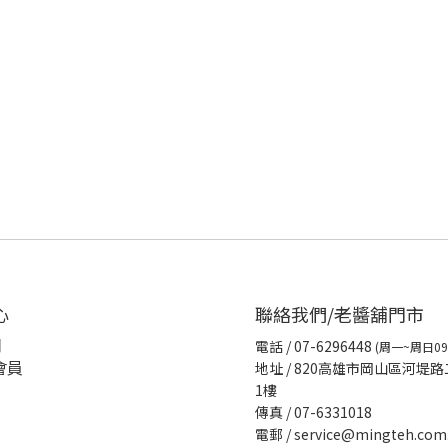
心
聯絡我們/老醬舖門市
明
電話
/ 07-6296448
(周一~周日09:
會員
地址 / 820高雄市岡山區河堤路
1樓
傳真
/ 07-6331018
電郵 / service@mingteh.com