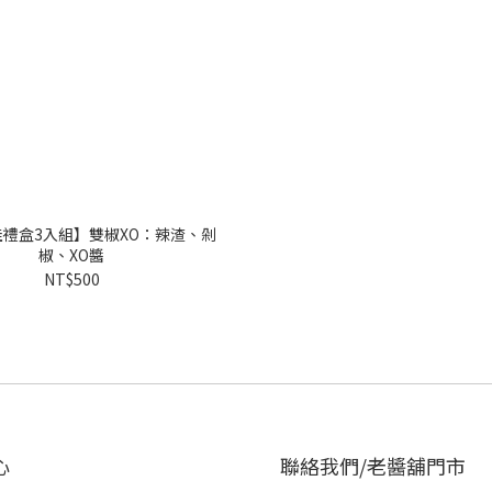
禮盒3入組】雙椒XO：辣渣、剁
椒、XO醬
NT$500
心
聯絡我們/老醬舖門市