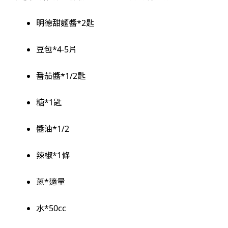
明德甜麵醬*2匙
豆包*4-5片
番茄醬*1/2匙
糖*1匙
醬油*1/2
辣椒*1條
蔥*適量
水*50cc