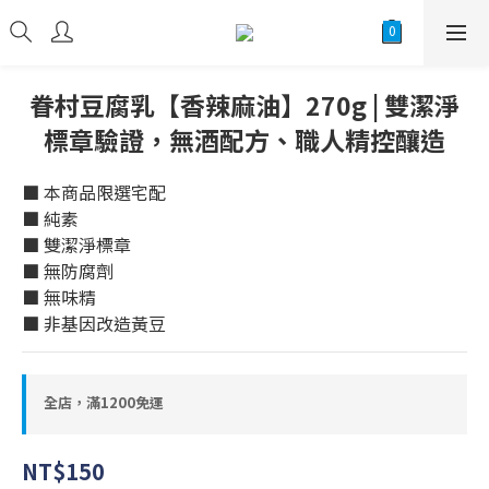
眷村豆腐乳【香辣麻油】270g | 雙潔淨
標章驗證，無酒配方、職人精控釀造
■ 本商品限選宅配
■ 純素
■ 雙潔淨標章
■ 無防腐劑
■ 無味精
■ 非基因改造黃豆
全店，滿1200免運
NT$150