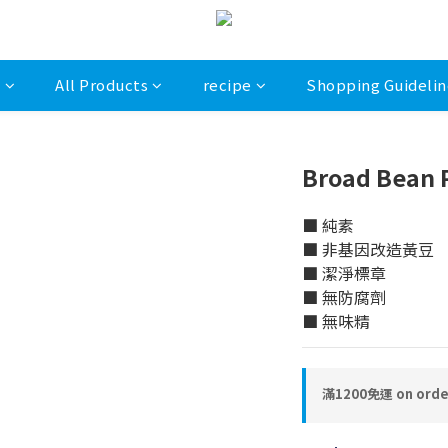
s
All Products
recipe
Shopping Guidelin
Broad Bean P
■ 純素
■ 非基因改造黃豆
■ 潔淨標章
■ 無防腐劑
■ 無味精
滿1200免運 on orde