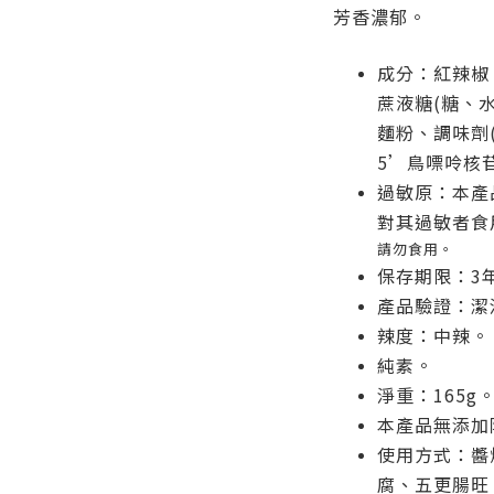
芳香濃郁。
成分：紅辣椒
蔗液糖(糖、
麵粉、調味劑
5’鳥嘌呤核
過敏原：本產
對其過敏者食
請勿食用。
保存期限：3
產品驗證：潔
辣度：中辣。
純素。
淨重：165g
本產品無添加
使用方式：醬
腐、五更腸旺