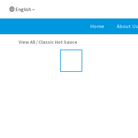
English
Home
About U
View All
/
Classic Hot Sauce