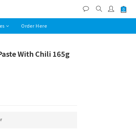
es
Order Here
aste With Chili 165g
r