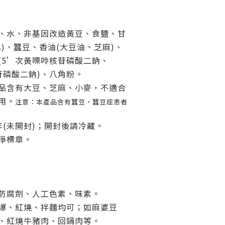
、水、非基因改造黃豆、食鹽、甘
水)、蠶豆、香油(大豆油、芝麻)、
(5’次黃嘌呤核苷磷酸二鈉、
苷磷酸二鈉)、八角粉。
品含有大豆、芝麻、小麥，不適合
用。
注意：本產品含有蠶豆，蠶豆症患者
年(未開封)；開封後請冷藏。
淨標章。
。
防腐劑、人工色素、味素。
爆、紅燒、拌麵均可；如麻婆豆
、紅燒牛豬肉、回鍋肉等。