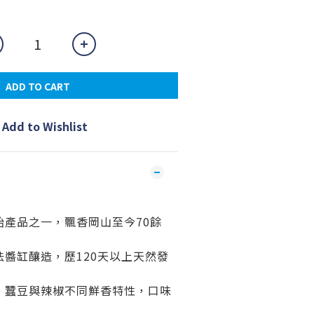
ADD TO CART
Add to Wishlist
始產品之一，飄香
岡山至今70餘
醬缸釀造，歷120天以上天然發
、蠶豆與辣椒不同鮮香特性，口味