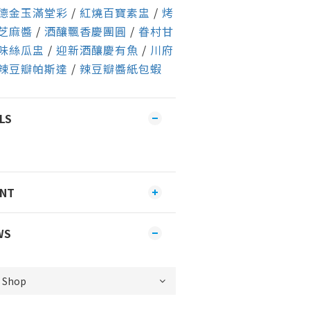
德金玉滿堂彩
/
紅燒百寶素盅
/
烤
芝麻醬
/
酒釀飄香慶團圓
/
眷村甘
味絲瓜盅
/
迎新酒釀慶有魚
/
川府
辣豆瓣帕斯達
/
辣豆瓣醬紙包蝦
LS
ENT
WS