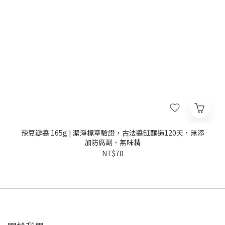
辣豆瓣醬 165g | 潔淨標章驗證，古法醬缸釀造120天，無添
加防腐劑、無味精
NT$70