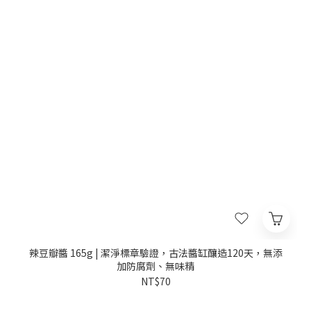
辣豆瓣醬 165g | 潔淨標章驗證，古法醬缸釀造120天，無添
加防腐劑、無味精
NT$70