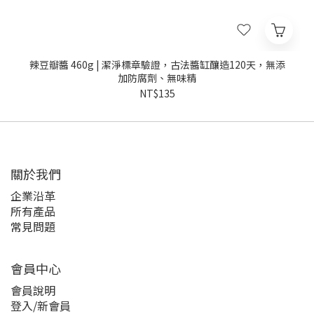
辣豆瓣醬 460g | 潔淨標章驗證，古法醬缸釀造120天，無添
加防腐劑、無味精
NT$135
關於我們
企業沿革
所有產品
常見問題
會員中心
會員說明
登入/新會員