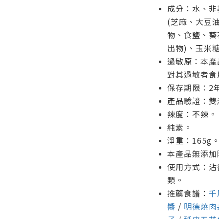
成分：水、非
(芝麻、大豆
物、食鹽、葵
出物)、玉米
過敏原：本產
對其過敏者食
保存期限：2
產品驗證：雙
辣度：不辣。
純素。
淨重：165g
本產品無添加
使用方式：沾
類。
推薦食譜：
千
醬
/
明德燒肉