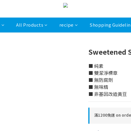
s
All Products
recipe
Shopping Guidelin
Sweetened S
■ 純素
■ 雙潔淨標章
■ 無防腐劑
■ 無味精
■ 非基因改造黃豆
滿1200免運 on orde