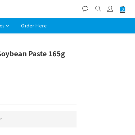
es
Order Here
oybean Paste 165g
r