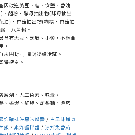
基因改造黃豆、糖、食鹽、香油
油)、麵粉、酵母抽出物(酵母抽出
花油)、香菇抽出物(糊精、香菇抽
糖膠、八角粉。
品含有大豆、芝麻、小麥，不適合
用。
年(未開封)；開封後請冷藏。
潔淨標章。
。
防腐劑、人工色素、味素。
醬、醬爆、紅燒、炸醬麵、燒烤
層炸豬排佐黑味噌醬
/
古早味烤肉
丼飯
/
素炸醬拌麵
/
涼拌魚香茄