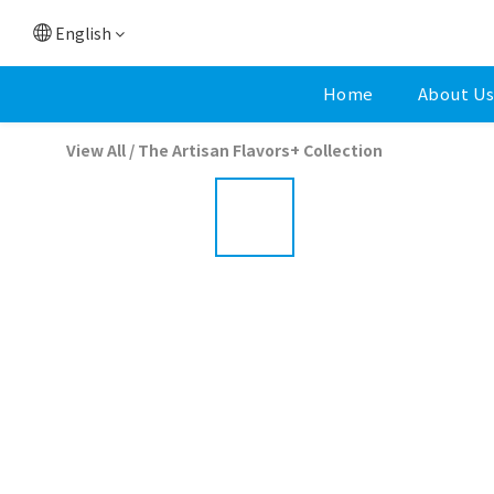
English
Home
About U
View All
/
The Artisan Flavors+ Collection