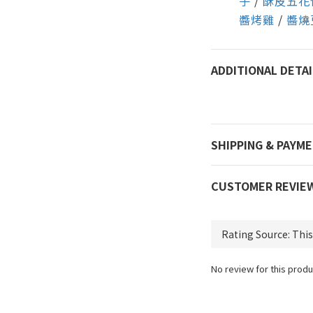
子
/
酥皮五花
醬烤雞
/
醬燒
ADDITIONAL DETAI
SHIPPING & PAYM
CUSTOMER REVIE
No review for this produ