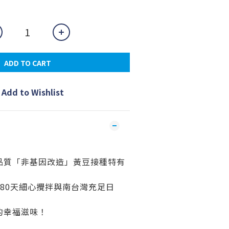
ADD TO CART
Add to Wishlist
品質「非基因改造」黃豆接種特有
80天細心攪拌與南台灣充足日
的幸福滋味！