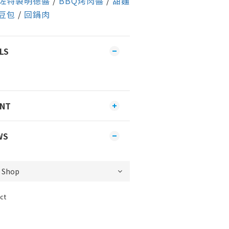
佐特製明德醬
/
BBQ烤肉醬
/
甜麵
豆包
/
回鍋肉
LS
ENT
WS
ct