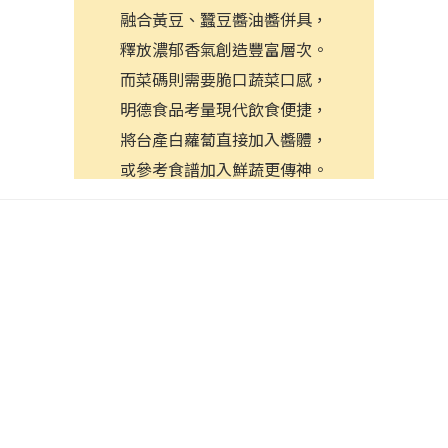
融合黃豆、蠶豆醬油醬併具，
釋放濃郁香氣創造豐富層次。
而菜碼則需要脆口蔬菜口感，
明德食品考量現代飲食便捷，
將台產白蘿蔔直接加入醬體，
或參考食譜加入鮮蔬更傳神。