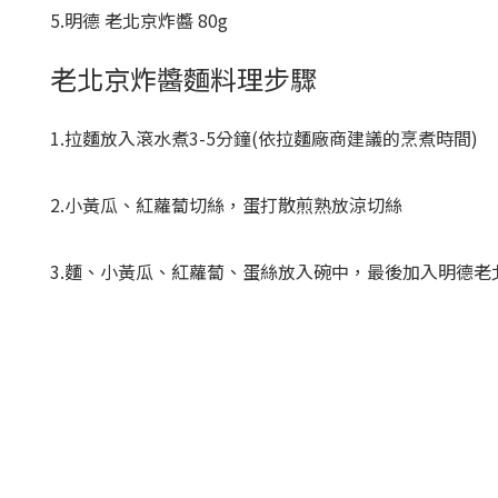
5.明德 老北京炸醬 80g
老北京炸醬麵料理步驟
1.拉麵放入滾水煮3-5分鐘(依拉麵廠商建議的烹煮時間)
2.小黃瓜、紅蘿蔔切絲，蛋打散煎熟放涼切絲
3.麵、小黃瓜、紅蘿蔔、蛋絲放入碗中，最後加入明德