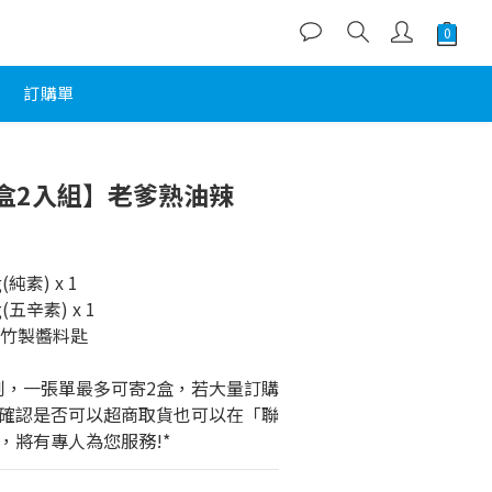
訂購單
盒2入組】老爹熟油辣
純素) x 1
五辛素) x 1
附竹製醬料匙
制，一張單最多可寄2盒，若大量訂購
確認是否可以超商取貨也可以在「聯
，將有專人為您服務!*