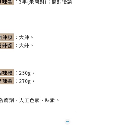
常辣醬
：
3年(未開封)；開封後請
油辣椒
：
大辣。
常辣醬
：
大辣。
油辣椒
：
250g。
常辣醬
：
270g。
防腐劑、人工色素、味素
。