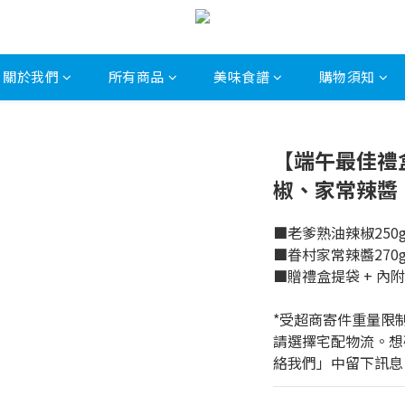
關於我們
所有商品
美味食譜
購物須知
【端午最佳禮
椒、家常辣醬
■老爹熟油辣椒250g(
■眷村家常辣醬270g(
■贈禮盒提袋 + 內
*受超商寄件重量限
請選擇宅配物流。想
絡我們」中留下訊息