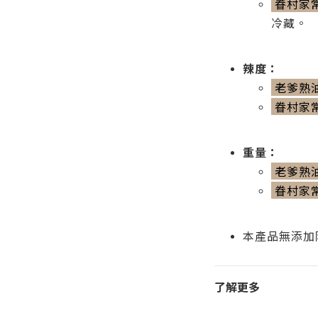
眷村家
冷藏。
辣度：
老爹熟
眷村家
重量：
老爹熟
眷村家
本產品無添加
了解更多