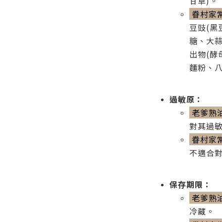
甘草)。
眷村家
豆豉(黑
糖、大
出物(酵
麵粉、
過敏原：
老爹熟
對其過
眷村家
不適合
保存期限：
老爹熟
冷藏。