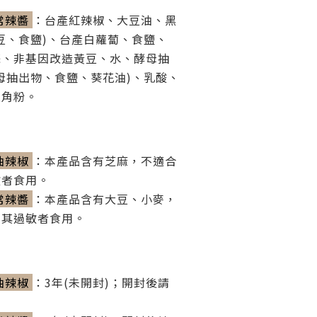
常辣醬
：
台產紅辣椒、大豆油、黑
豆、食鹽)、台產白蘿蔔、食鹽、
蒜、非基因改造黃豆、水、酵母抽
母抽出物、食鹽、葵花油)、乳酸、
八角粉。
油辣椒
：
本產品含有芝麻，不適合
敏者食用。
常辣醬
：
本產品含有大豆、小麥，
對其過敏者食用。
油辣椒
：
3年(未開封)；開封後請