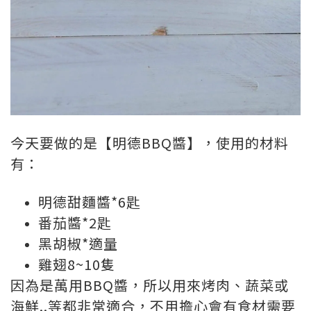
今天要做的是【明德BBQ醬】，使用的材料
有：
明德甜麵醬*6匙
番茄醬*2匙
黑胡椒*適量
雞翅8~10隻
因為是萬用BBQ醬，所以用來烤肉、蔬菜或
海鮮..等都非常適合，不用擔心會有食材需要