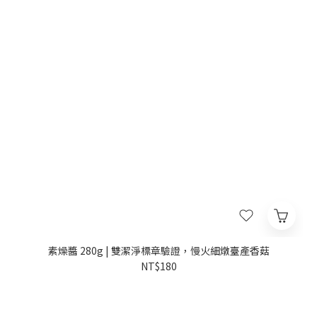
素燥醬 280g | 雙潔淨標章驗證，慢火細燉臺產香菇
NT$180