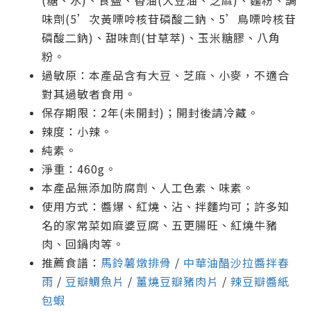
(糖、水)、食鹽、香油(大豆油、芝麻)、麵粉、調
味劑(5’次黃嘌呤核苷磷酸二鈉、5’鳥嘌呤核苷
磷酸二鈉)、甜味劑(甘草萃)、玉米糖膠、八角
粉。
過敏原：本產品含有大豆、芝麻、小麥，不適合
對其過敏者食用。
保存期限：2年(未開封)；開封後請冷藏。
辣度：小辣。
純素。
淨重：460g。
本產品無添加防腐劑、人工色素、味素。
使用方式：醬爆、紅燒、沾、拌麵均可；許多知
名的家常菜如麻婆豆腐、五更腸旺、紅燒牛豬
肉、回鍋肉等。
推薦食譜：
馬鈴薯燉排骨
/
中華油醋沙拉醬拌春
雨
/
豆瓣鯛魚片
/
薑燒豆瓣豬肉片
/
辣豆瓣醬紙
包蝦