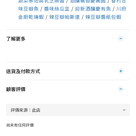
蔬菜串佐腐乳芝麻醬
/
酒釀飄香慶團圓
/
眷村甘
味豆瓣魚
/
醬味絲瓜盅
/
迎新酒釀慶有魚
/
川府
金廚乾燒蝦
/
辣豆瓣帕斯達
/
辣豆瓣醬紙包蝦
了解更多
送貨及付款方式
顧客評價
尚未有任何評價