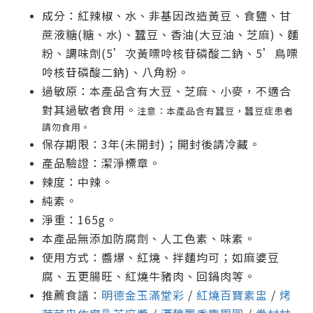
成分：紅辣椒、水、非基因改造黃豆、食鹽、甘
蔗液糖(糖、水)、蠶豆、香油(大豆油、芝麻)、麵
粉、調味劑(5’次黃嘌呤核苷磷酸二鈉、5’鳥嘌
呤核苷磷酸二鈉)、八角粉。
過敏原：本產品含有大豆、芝麻、小麥，不適合
對其過敏者食用。
注意：本產品含有蠶豆，蠶豆症患者
請勿食用。
保存期限：3年(未開封)；開封後請冷藏。
產品驗證：潔淨標章。
辣度：中辣。
純素。
淨重：165g。
本產品無添加防腐劑、人工色素、味素。
使用方式：醬爆、紅燒、拌麵均可；如麻婆豆
腐、五更腸旺、紅燒牛豬肉、回鍋肉等。
推薦食譜：
明德金玉滿堂彩
/
紅燒百寶素盅
/
烤