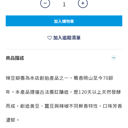
加入購物車
加入追蹤清單
商品描述
辣豆瓣醬為本店創始產品之一，飄香
岡山至今70餘
年。本產品遵循古法醬缸釀造，歷120天以上天然發酵
而成，創造黃豆、蠶豆與辣椒不同鮮香特性，口味芳香
濃郁。