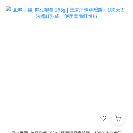
風味手釀_辣豆瓣醬 165g | 雙潔淨標章驗證，180天古法醬缸