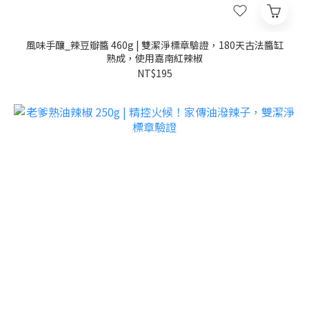
風味手釀_辣豆瓣醬 460g | 雙潔淨標章驗證，180天古法醬缸
熟成，使用嘉南紅辣椒
NT$195