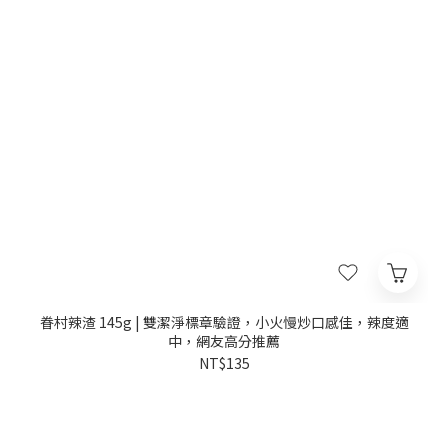
眷村辣渣 145g | 雙潔淨標章驗證，小火慢炒口感佳，辣度適
中，網友高分推薦
NT$135