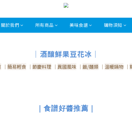
關於我們
所有商品
美味食譜
購物須知
｜酒釀鮮果豆花冰｜
菜
｜
簡易輕食
｜
節慶料理
｜
異國風味
｜
飯/麵類
｜
溫暖鍋物
｜
｜食譜好醬推薦｜